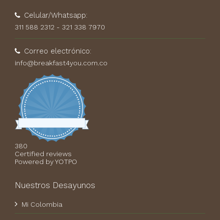
Celular/Whatsapp:
311 588 2312 - 321 338 7970
Correo electrónico:
info@breakfast4you.com.co
380
4.7
Certified reviews
star
Powered by YOTPO
rating
Nuestros Desayunos
Mi Colombia